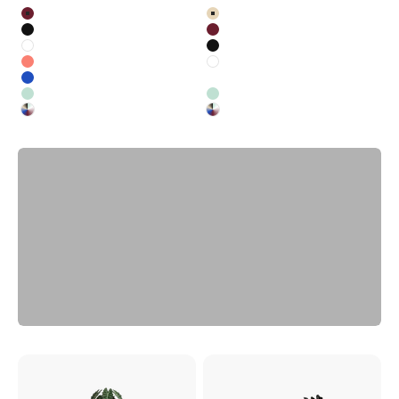
Colour
Colour
Burgundy
Salmon pink
Black
Burgundy
White
Black
Salmon
White
Cobalt
Kobalt
LOOPO Green System
Pistachio
Pistachio
Custom RAL colour
Custom RAL colour
View all
Previous