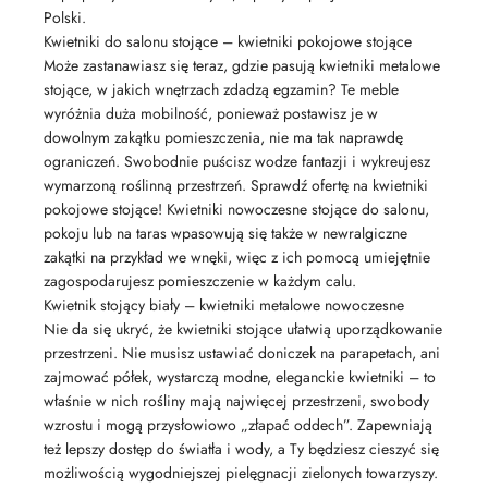
Polski.
Kwietniki do salonu stojące – kwietniki pokojowe stojące
Może zastanawiasz się teraz, gdzie pasują kwietniki metalowe
stojące, w jakich wnętrzach zdadzą egzamin? Te meble
wyróżnia duża mobilność, ponieważ postawisz je w
dowolnym zakątku pomieszczenia, nie ma tak naprawdę
ograniczeń. Swobodnie puścisz wodze fantazji i wykreujesz
wymarzoną roślinną przestrzeń. Sprawdź ofertę na kwietniki
pokojowe stojące! Kwietniki nowoczesne stojące do salonu,
pokoju lub na taras wpasowują się także w newralgiczne
zakątki na przykład we wnęki, więc z ich pomocą umiejętnie
zagospodarujesz pomieszczenie w każdym calu.
Kwietnik stojący biały – kwietniki metalowe nowoczesne
Nie da się ukryć, że kwietniki stojące ułatwią uporządkowanie
przestrzeni. Nie musisz ustawiać doniczek na parapetach, ani
zajmować półek, wystarczą modne, eleganckie kwietniki – to
właśnie w nich rośliny mają najwięcej przestrzeni, swobody
wzrostu i mogą przysłowiowo „złapać oddech”. Zapewniają
też lepszy dostęp do światła i wody, a Ty będziesz cieszyć się
możliwością wygodniejszej pielęgnacji zielonych towarzyszy.