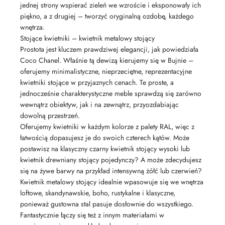
jednej strony wspierać zieleń we wzroście i eksponowały ich
piękno, a z drugiej – tworzyć oryginalną ozdobę, każdego
wnętrza.
Stojące kwietniki – kwietnik metalowy stojący
Prostota jest kluczem prawdziwej elegancji, jak powiedziała
Coco Chanel. Właśnie tą dewizą kierujemy się w Bujnie –
oferujemy minimalistyczne, nieprzeciętne, reprezentacyjne
kwietniki stojące w przyjaznych cenach. Te proste, a
jednocześnie charakterystyczne meble sprawdzą się zarówno
wewnątrz obiektуw, jak i na zewnątrz, przyozdabiając
dowolną przestrzeń.
Oferujemy kwietniki w każdym kolorze z palety RAL, więc z
łatwością dopasujesz je do swoich czterech kątów. Może
postawisz na klasyczny czarny kwietnik stojący wysoki lub
kwietnik drewniany stojący pojedynczy? A może zdecydujesz
się na żywe barwy na przykład intensywną żółć lub czerwień?
Kwietnik metalowy stojący idealnie wpasowuje się we wnętrza
loftowe, skandynawskie, boho, rustykalne i klasyczne,
ponieważ gustowna stal pasuje dosłownie do wszystkiego.
Fantastycznie łączy się też z innym materiałami w