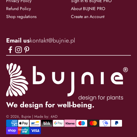
Privacy Policy
Sign In to BUJNIE PRO
Refund Policy
About BUJNIE PRO
Shop regulations
Create an Account
Email us
kontakt@bujnie.pl
We design for well-being.
© 2026, Bujnie | Made by:
4AD