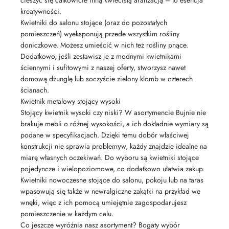
cieszyć się całkowicie inną kwiecistą aranżacją – to esencja
kreatywności.
Kwietniki do salonu stojące (oraz do pozostałych
pomieszczeń) wyeksponują przede wszystkim rośliny
doniczkowe. Możesz umieścić w nich też rośliny pnące.
Dodatkowo, jeśli zestawisz je z modnymi kwietnikami
ściennymi i sufitowymi z naszej oferty, stworzysz nawet
domową dżunglę lub soczyście zielony klomb w czterech
ścianach.
Kwietnik metalowy stojący wysoki
Stojący kwietnik wysoki czy niski? W asortymencie Bujnie nie
brakuje mebli o różnej wysokości, a ich dokładnie wymiary są
podane w specyfikacjach. Dzięki temu dobór właściwej
konstrukcji nie sprawia problemуw, każdy znajdzie idealne na
miarę własnych oczekiwań. Do wyboru są kwietniki stojące
pojedyncze i wielopoziomowe, co dodatkowo ułatwia zakup.
Kwietniki nowoczesne stojące do salonu, pokoju lub na taras
wpasowują się także w newralgiczne zakątki na przykład we
wnęki, więc z ich pomocą umiejętnie zagospodarujesz
pomieszczenie w każdym calu.
Co jeszcze wyróżnia nasz asortyment? Bogaty wybór