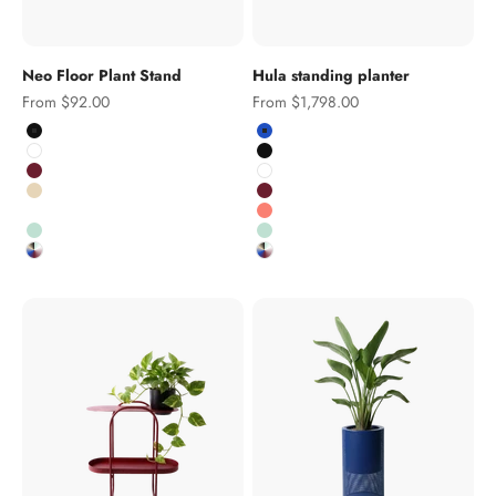
Neo Floor Plant Stand
Hula standing planter
Sale price
Sale price
From $92.00
From $1,798.00
Colour
Colour
Black
Cobalt
White
Black
Burgundy
White
Salmon pink
Burgundy
Kobalt
Salmon
Pistachio
Pistachio
Custom RAL colour
Custom RAL colour