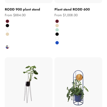
RODD 900 plant stand
Plant stand RODD 600
Sale price
Sale price
From $884.00
From $1,008.00
Color
Colour
Burgundy
Burgundy
Black
Salmon pink
White
Pistachio
Salmon Pink
Black
Cobalt Blue
White
Pistachio Green
Cobalt
Custom RAL color