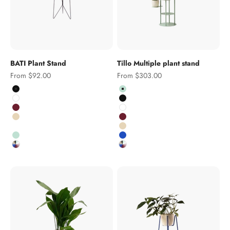
BATI Plant Stand
Tillo Multiple plant stand
Sale price
Sale price
From $92.00
From $303.00
Colour
Colour
Black
Pistachio
White
Black
Burgundy
White
Salmon pink
Burgundy
Kobalt
Salmon pink
Pistachio
Cobalt
Custom RAL colour
Custom RAL colour