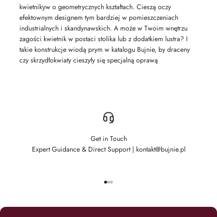
kwietnikуw o geometrycznych kształtach. Cieszą oczy
efektownym designem tym bardziej w pomieszczeniach
industrialnych i skandynawskich. A może w Twoim wnętrzu
zagości kwietnik w postaci stolika lub z dodatkiem lustra? I
takie konstrukcje wiodą prym w katalogu Bujnie, by draceny
czy skrzydłokwiaty cieszyły się specjalną oprawą
Get in Touch
Expert Guidance & Direct Support | kontakt@bujnie.pl
Go to item 1
Go to item 2
Go to item 3