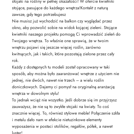
stojaki na rośliny w pełnej okazałości! W ofercie kwietniki
stojące, pasujące do każdego wnętrza!Kontakt z naturą
zawsze, gdy tego potrzebujesz
Nie musisz już wychodzić na balkon czy wyglądać przez
okno, aby pozwolić sobie na widok kojącej zieleni. Stojące
kwietniki naszego projektu pomogą Ci wprowadzić zieleń do
Twojego wnętrza. To właśnie one sprawią, że w twoim
wnętrzu pojawi się jeszcze więcej roślin, zarówno
kwitnących, jak i takich, które pozostają zielone przez cały
rok.
Każdy z dostępnych tu modeli został opracowany w taki
sposób, aby można było zaaranżować wnętrze z użyciem nie
jednej, nie dwóch, nawet nie trzech – a wielu roślin
doniczkowych. Dajemy ci pomysł na oryginalną aranżację
wnętrza w dowolnym stylu!
To jednak wciąż nie wszystko. Jeśli dobrze się im przyjrzysz
zauważysz, że nie są to zwykłe stojaki na kwiaty. To coś
znacznie więcej. To, również stylowe meble! Połączenie szkła
i metalu dało nam w efekcie nietuzinkowe elementy
wyposażenia w postaci stolików, regałów, półek, a nawet
luster!