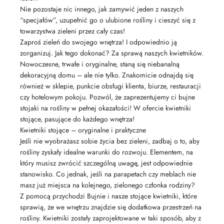
Nie pozostaje nic innego, jak zamуwić jeden z naszych
“specjałów”, uzupełnić go o ulubione rośliny i cieszyć się z
towarzystwa zieleni przez cały czas!
Zaproś zieleń do swojego wnętrza! I odpowiednio ją
zorganizuj. Jak tego dokonać? Za sprawą naszych kwietników.
Nowoczesne, trwałe i oryginalne, staną się niebanalną
dekoracyjną domu – ale nie tylko. Znakomicie odnajdą się
również w sklepie, punkcie obsługi klienta, biurze, restauracji
czy hotelowym pokoju. Pozwól, że zaprezentujemy ci bujne
stojaki na rośliny w pełnej okazałości! W ofercie kwietniki
stojące, pasujące do każdego wnętrza!
Kwietniki stojące – oryginalne i praktyczne
Jeśli nie wyobrażasz sobie życia bez zieleni, zadbaj o to, aby
rośliny zyskały idealne warunki do rozwoju. Elementem, na
który musisz zwrócić szczególną uwagę, jest odpowiednie
stanowisko. Co jednak, jeśli na parapetach czy meblach nie
masz już miejsca na kolejnego, zielonego członka rodziny?
Z pomocą przychodzi Bujnie i nasze stojące kwietniki, które
sprawią, że we wnętrzu znajdzie się dodatkowa przestrzeń na
rośliny. Kwietniki zostały zaprojektowane w taki sposób, aby z