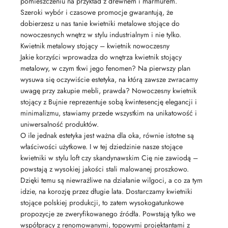
pomieszczeniu na przykład z drewnem i marmurem.
Szeroki wybór i czasowe promocje gwarantują, że
dobierzesz u nas tanie kwietniki metalowe stojące do
nowoczesnych wnętrz w stylu industrialnym i nie tylko.
Kwietnik metalowy stojący – kwietnik nowoczesny
Jakie korzyści wprowadza do wnętrza kwietnik stojący
metalowy, w czym tkwi jego fenomen? Na pierwszy plan
wysuwa się oczywiście estetyka, na którą zawsze zwracamy
uwagę przy zakupie mebli, prawda? Nowoczesny kwietnik
stojący z Bujnie reprezentuje sobą kwintesencję elegancji i
minimalizmu, stawiamy przede wszystkim na unikatowość i
uniwersalność produktów.
O ile jednak estetyka jest ważna dla oka, równie istotne są
właściwości użytkowe. I w tej dziedzinie nasze stojące
kwietniki w stylu loft czy skandynawskim Cię nie zawiodą –
powstają z wysokiej jakości stali malowanej proszkowo.
Dzięki temu są niewrażliwe na działanie wilgoci, a co za tym
idzie, na korozję przez długie lata. Dostarczamy kwietniki
stojące polskiej produkcji, to zatem wysokogatunkowe
propozycje ze zweryfikowanego źródła. Powstają tylko we
współpracy z renomowanymi, topowymi projektantami z