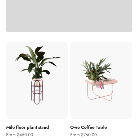
Previous
Milo floor plant stand
Ovio Coffee Table
Sale price
Sale price
From $450.00
From $760.00